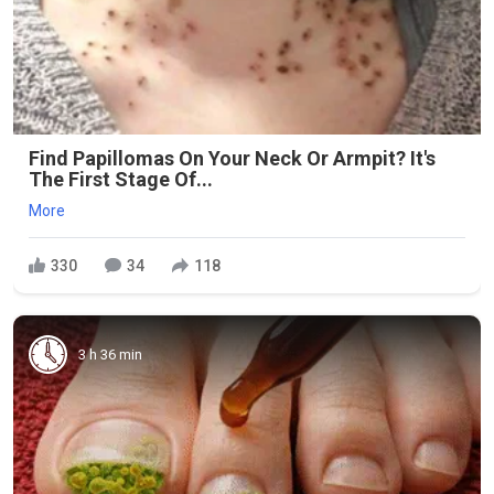
Find Papillomas On Your Neck Or Armpit? It's
The First Stage Of...
More
330
34
118
3 h 36 min