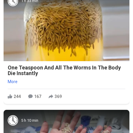
1 h 33 min
One Teaspoon And All The Worms In The Body
Die Instantly
More
244
167
369
5 h 10 min