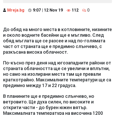
Mreja.bg
9:07 | 12 Nov 19
112
0
До обяд на много места в котловините, низините
и около водните басейни ще е мъгливо. След
обяд мъглата ще се разсее и над по-голямата
част от страната ще е предимно слънчево, с
разкъсана висока облачност.
По-късно през деня над югозападните райони от
страната облачността ще се увеличи и вплътни,
но само на изолирани места там ще превали
краткотрайно. Максималните температури ще са
предимно между 17 и 22 градуса.
В планините ще е предимно слънчево, но
ветровито. Ще духа силен, по високите и
открити части - до бурен южен вятър.
Максималната температура на височина 1200