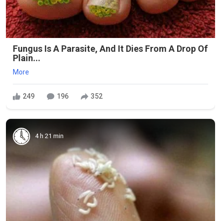
Fungus Is A Parasite, And It Dies From A Drop Of
Plain...
More
249
196
352
4 h 21 min