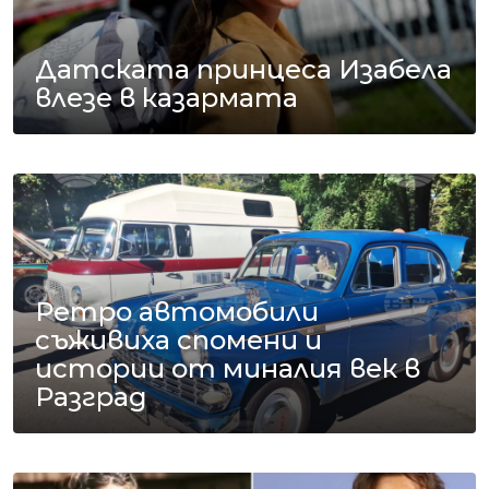
Датската принцеса Изабела
влезе в казармата
Ретро автомобили
съживиха спомени и
истории от миналия век в
Разград