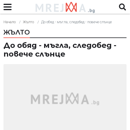
Начало
Жълто
До обяд - мъгла, следобед - повече слънце
ЖЪЛТО
До обяд - мъгла, следобед -
повече слънце