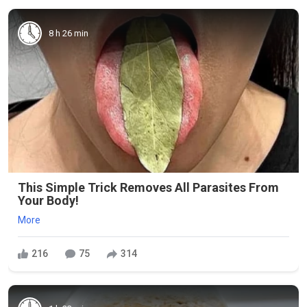
8 h 26 min
This Simple Trick Removes All Parasites From
Your Body!
More
216
75
314