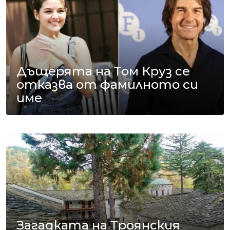
Дъщерята на Том Круз се
отказва от фамилното си
име
Загадката на Троянския