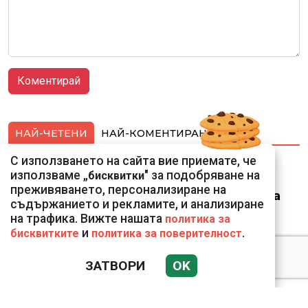
НАЙ-ЧЕТЕНИ
НАЙ-КОМЕНТИРАНИ
С използването на сайта вие приемате, че
Ето го съпруга на
използваме „
" за подобряване на
бисквитки
неадекватната
преживяването, персонализиране на
външна министърка
съдържанието и рекламите, и анализиране
Велислава Петрова
на трафика. Вижте нашата
политика за
и
.
бисквитките
политика за поверителност
ЗАТВОРИ
OK
Ким Чен Ун е получил
22 милиарда долара