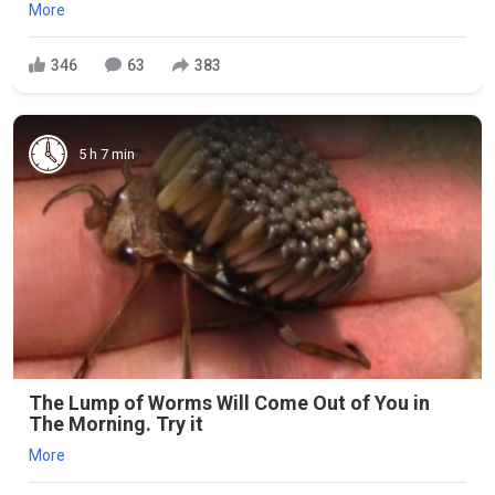
More
346
63
383
5 h 7 min
The Lump of Worms Will Come Out of You in
The Morning. Try it
More