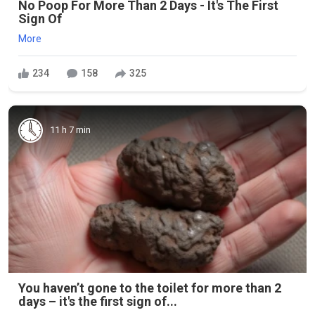
No Poop For More Than 2 Days - It's The First
Sign Of
More
234
158
325
11 h 7 min
You haven’t gone to the toilet for more than 2
days – it's the first sign of...