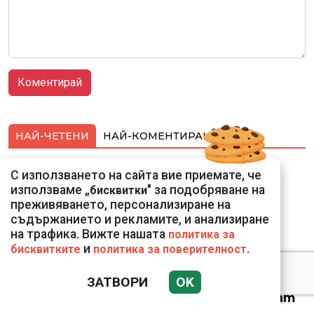
НАЙ-ЧЕТЕНИ
НАЙ-КОМЕНТИРАНИ
Подводни кадри от
С използването на сайта вие приемате, че
Корфу разкриха
използваме „
" за подобряване на
бисквитки
тревожна картина
преживяването, персонализиране на
съдържанието и рекламите, и анализиране
на трафика. Вижте нашата
политика за
и
.
бисквитките
политика за поверителност
ЗАТВОРИ
OK
Веригите пробутват
вносни продукти за