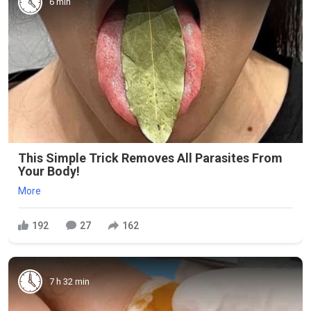
6 min
This Simple Trick Removes All Parasites From
Your Body!
More
192
27
162
7 h 32 min