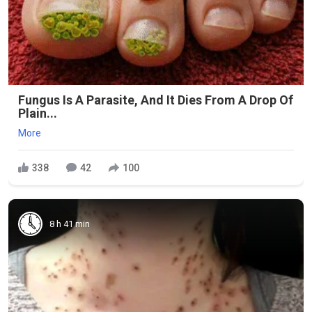
Fungus Is A Parasite, And It Dies From A Drop Of
Plain...
More
338
42
100
8 h 41 min