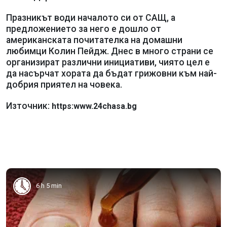
Празникът води началото си от САЩ, а
предложението за него е дошло от
американската почитателка на домашни
любимци Колин Пейдж. Днес в много страни се
организират различни инициативи, чиято цел е
да насърчат хората да бъдат грижовни към най-
добрия приятел на човека.
Източник:
https:www.24chasa.bg
6 h 5 min