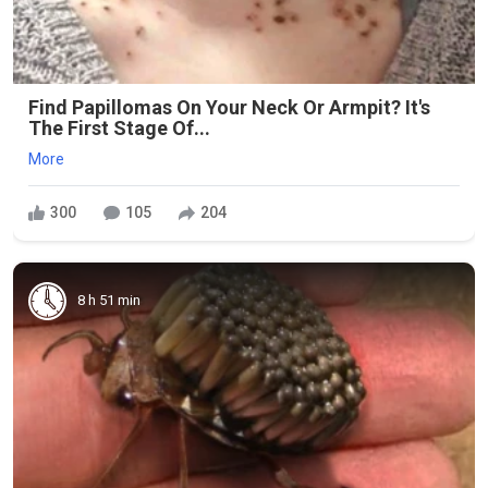
Find Papillomas On Your Neck Or Armpit? It's
The First Stage Of...
More
300
105
204
8 h 51 min