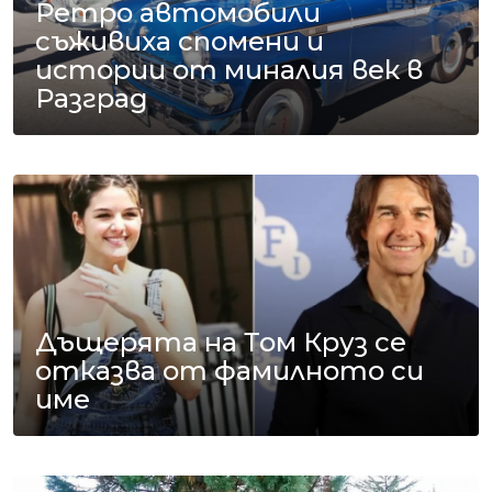
Ретро автомобили
съживиха спомени и
истории от миналия век в
Разград
Дъщерята на Том Круз се
отказва от фамилното си
име