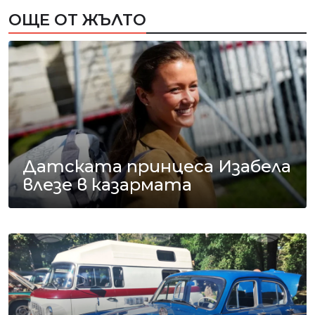
ОЩЕ ОТ ЖЪЛТО
Датската принцеса Изабела
влезе в казармата