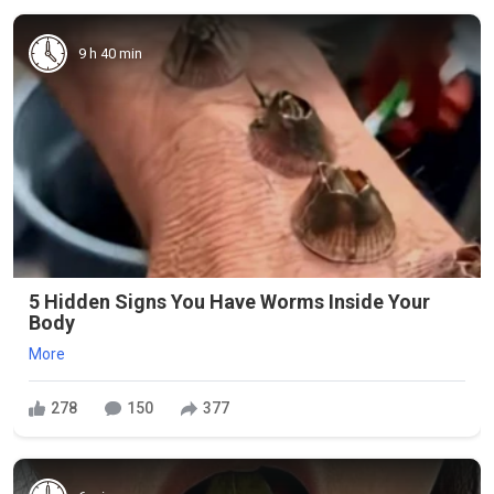
9 h 40 min
5 Hidden Signs You Have Worms Inside Your
Body
More
278
150
377