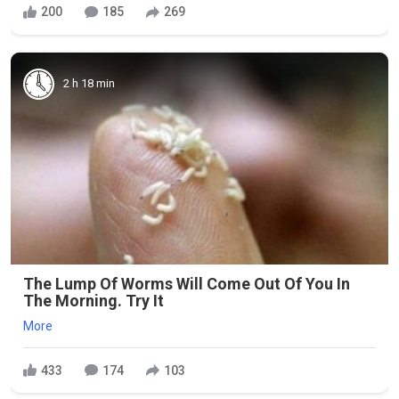
200
185
269
2 h 18 min
The Lump Of Worms Will Come Out Of You In
The Morning. Try It
More
433
174
103