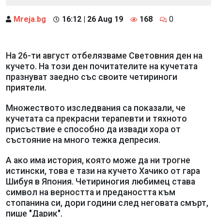
Mreja.bg
16:12 | 26 Aug 19
168
0
На 26-ти август отбелязваме Световния ден на
кучето. На този ден почитателите на кучетата
празнуват заедно със своите четириноги
приятели.
Множеството изследвания са показали, че
кучетата са прекрасни терапевти и тяхното
присъствие е способно да извади хора от
състояние на много тежка депресия.
А ако има история, която може да ни трогне
истински, това е тази на кучето Хачико от гара
Шибуя в Япония. Четириногия любимец става
символ на верността и предаността към
стопанина си, дори години след неговата смърт,
пише "Дарик".