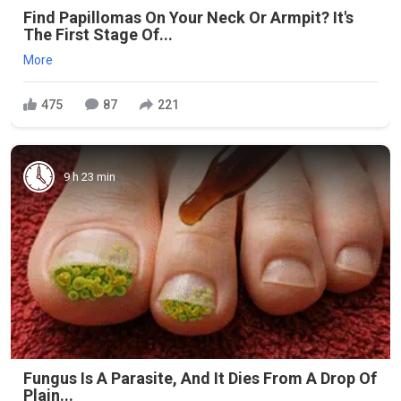
Find Papillomas On Your Neck Or Armpit? It's
The First Stage Of...
More
475
87
221
9 h 23 min
Fungus Is A Parasite, And It Dies From A Drop Of
Plain...