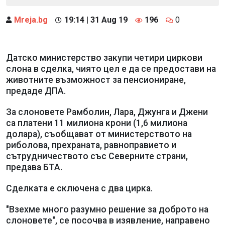
Mreja.bg
19:14 | 31 Aug 19
196
0
Датско министерство закупи четири циркови
слона в сделка, чиято цел е да се предостави на
животните възможност за пенсиониране,
предаде ДПА.
За слоновете Рамболин, Лара, Джунга и Джени
са платени 11 милиона крони (1,6 милиона
долара), съобщават от министерството на
риболова, прехраната, равноправието и
сътрудничеството със Северните страни,
предава БТА.
Сделката е сключена с два цирка.
"Взехме много разумно решение за доброто на
слоновете", се посочва в изявление, направено