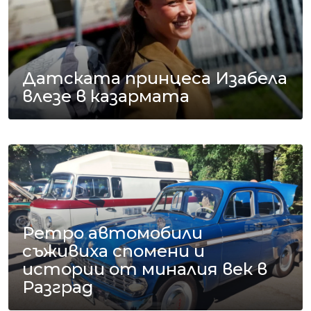
Датската принцеса Изабела
влезе в казармата
Ретро автомобили
съживиха спомени и
истории от миналия век в
Разград