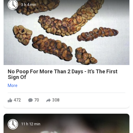
3 h 4 min
No Poop For More Than 2 Days - It's The First
Sign Of
More
472
70
308
11 h 12 min