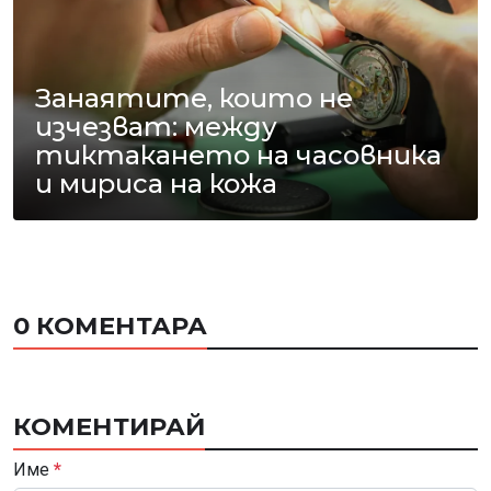
Занаятите, които не
изчезват: между
тиктакането на часовника
и мириса на кожа
0 КОМЕНТАРА
КОМЕНТИРАЙ
Име
*