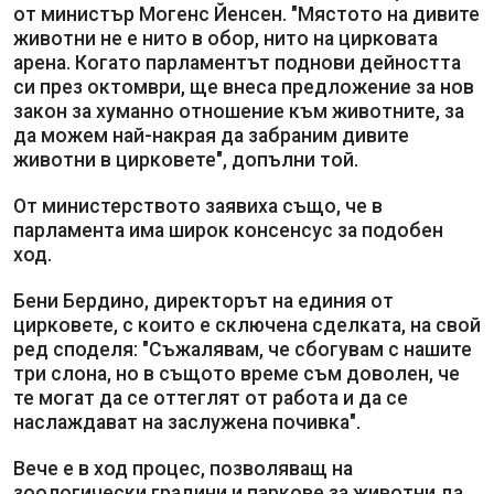
от министър Могенс Йенсен. "Мястото на дивите
животни не е нито в обор, нито на цирковата
арена. Когато парламентът поднови дейността
си през октомври, ще внеса предложение за нов
закон за хуманно отношение към животните, за
да можем най-накрая да забраним дивите
животни в цирковете", допълни той.
От министерството заявиха също, че в
парламента има широк консенсус за подобен
ход.
Бени Бердино, директорът на единия от
цирковете, с които е сключена сделката, на свой
ред споделя: "Съжалявам, че сбогувам с нашите
три слона, но в същото време съм доволен, че
те могат да се оттеглят от работа и да се
наслаждават на заслужена почивка".
Вече е в ход процес, позволяващ на
зоологически градини и паркове за животни да