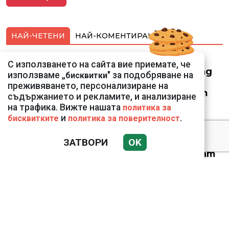
НАЙ-ЧЕТЕНИ
НАЙ-КОМЕНТИРАНИ
Смарт оферти с до
С използването на сайта вие приемате, че
90% отстъпка за над
използваме „
" за подобряване на
бисквитки
150 устройства от
преживяването, персонализиране на
Vivacom през август
съдържанието и рекламите, и анализиране
на трафика. Вижте нашата
политика за
и
.
бисквитките
политика за поверителност
ЗАТВОРИ
OK
Веригите пробутват
вносни продукти за
български