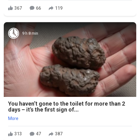
367
66
119
9 h 8 min
You haven’t gone to the toilet for more than 2
days – it's the first sign of...
More
313
47
387