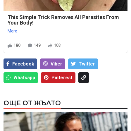
This Simple Trick Removes All Parasites From
Your Body!
More
180
149
103
Facebook
Viber
Тwitter
Whatsapp
Pinterest
ОЩЕ ОТ ЖЪЛТО