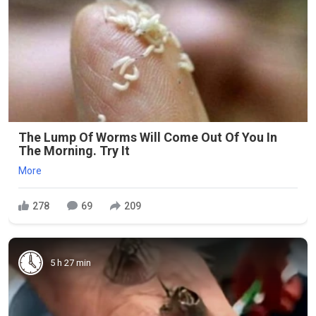
The Lump Of Worms Will Come Out Of You In
The Morning. Try It
More
278
69
209
5 h 27 min