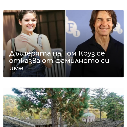
Дъщерята на Том Круз се
отказва от фамилното си
име