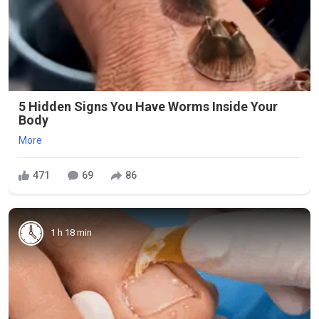
5 Hidden Signs You Have Worms Inside Your
Body
More
471
69
86
1 h 18 min