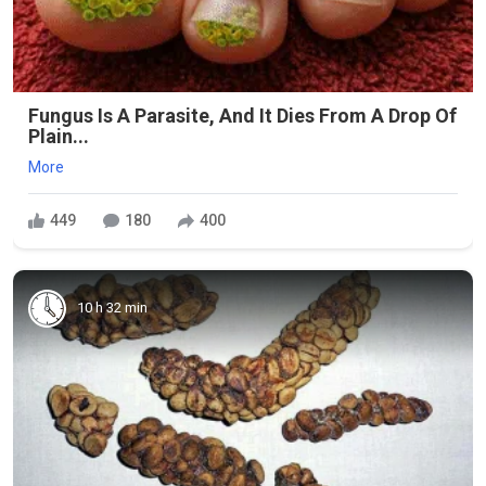
Fungus Is A Parasite, And It Dies From A Drop Of
Plain...
More
449
180
400
10 h 32 min