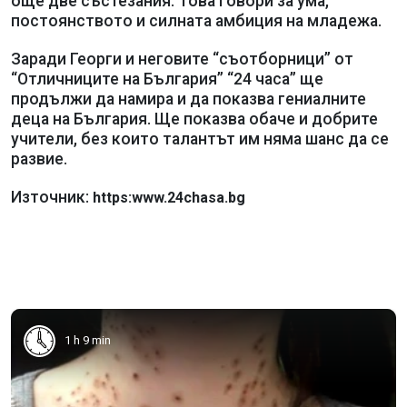
още две състезания. Това говори за ума,
постоянството и силната амбиция на младежа.
Заради Георги и неговите “съотборници” от
“Отличниците на България” “24 часа” ще
продължи да намира и да показва гениалните
деца на България. Ще показва обаче и добрите
учители, без които талантът им няма шанс да се
развие.
Източник:
https:www.24chasa.bg
1 h 9 min