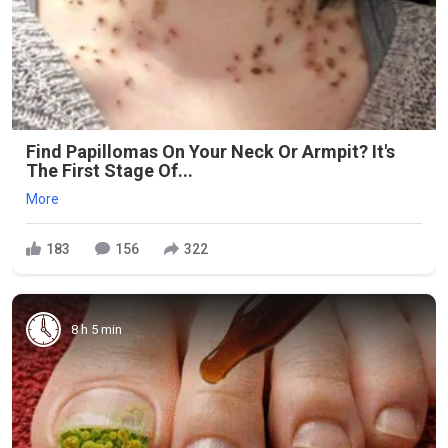
Find Papillomas On Your Neck Or Armpit? It's
The First Stage Of...
More
183
156
322
8 h 5 min