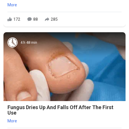
More
172
88
285
4 h 48 min
Fungus Dries Up And Falls Off After The First
Use
More