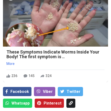
These Symptoms Indicate Worms Inside Your
Body! The first symptom is ..
More
236
145
324
Facebook
Viber
Тwitter
Whatsapp
Pinterest