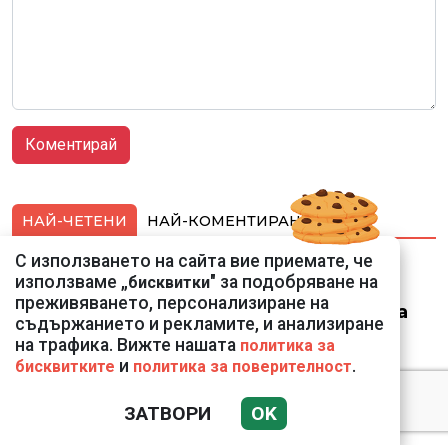
НАЙ-ЧЕТЕНИ
НАЙ-КОМЕНТИРАНИ
С използването на сайта вие приемате, че
Ето го съпруга на
използваме „
" за подобряване на
бисквитки
неадекватната
преживяването, персонализиране на
външна министърка
съдържанието и рекламите, и анализиране
Велислава Петрова
на трафика. Вижте нашата
политика за
и
.
бисквитките
политика за поверителност
ЗАТВОРИ
OK