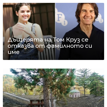
Дъщерята на Том Круз се
отказва от фамилното си
име