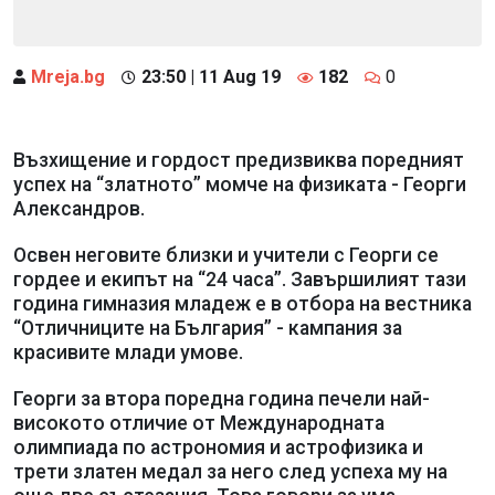
Mreja.bg
23:50 | 11 Aug 19
182
0
Възхищение и гордост предизвиква поредният
успех на “златното” момче на физиката - Георги
Александров.
Освен неговите близки и учители с Георги се
гордее и екипът на “24 часа”. Завършилият тази
година гимназия младеж е в отбора на вестника
“Отличниците на България” - кампания за
красивите млади умове.
Георги за втора поредна година печели най-
високото отличие от Международната
олимпиада по астрономия и астрофизика и
трети златен медал за него след успеха му на