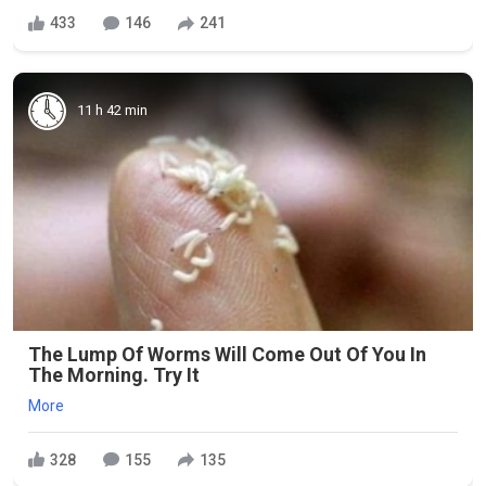
433
146
241
11 h 42 min
The Lump Of Worms Will Come Out Of You In
The Morning. Try It
More
328
155
135