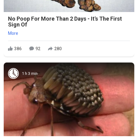
No Poop For More Than 2 Days - It's The First
Sign Of
More
386
92
280
1 h 3 min