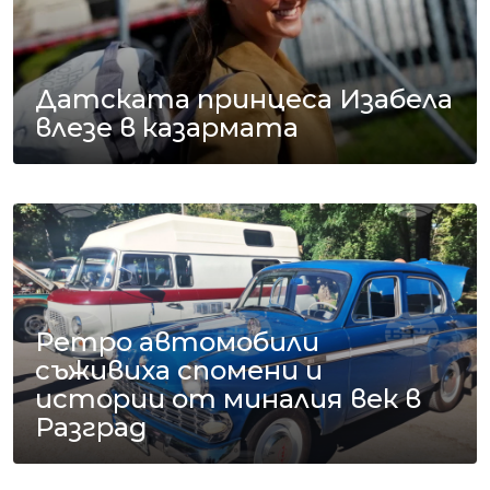
Датската принцеса Изабела
влезе в казармата
Ретро автомобили
съживиха спомени и
истории от миналия век в
Разград