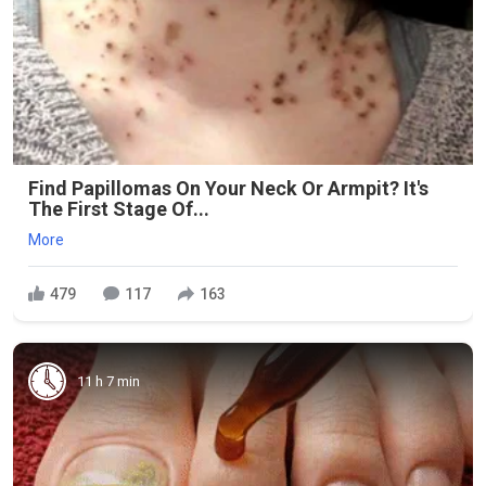
Find Papillomas On Your Neck Or Armpit? It's
The First Stage Of...
More
479
117
163
11 h 7 min