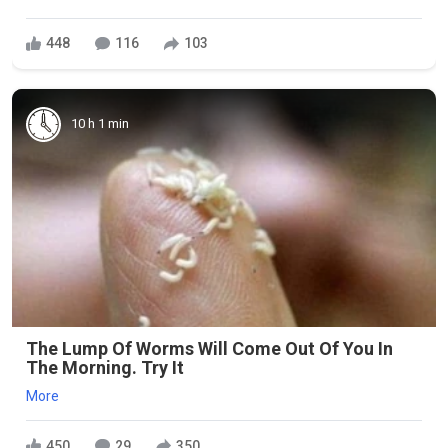
448
116
103
10 h 1 min
The Lump Of Worms Will Come Out Of You In
The Morning. Try It
More
450
29
350