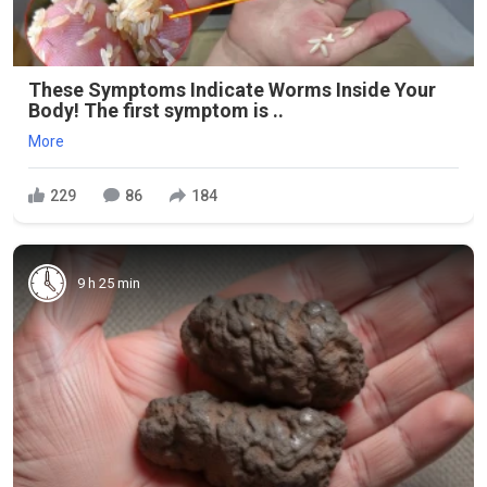
These Symptoms Indicate Worms Inside Your
Body! The first symptom is ..
More
229
86
184
9 h 25 min