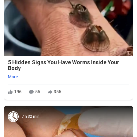
5 Hidden Signs You Have Worms Inside Your
Body
More
196
55
355
7 h 32 min