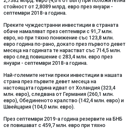
2,7382 млрд. евро (4,6% от БВП) при положителна
стойност от 2,8089 млрд. евро през януари -
септември 2018-а година.
Преките чуждестранни инвестиции в страната
обаче намаляват през септември с 91,7 млн.
евро, но при тяхно понижение със 123,8 млн.
евро година по-рано, докато през първото девет
месеца на годината те нарастват със 714,5 млн.
евро след повишение с 283,4 млн. евро през
януари - септември 2018-а година.
Най-големите нетни преки инвестиции в нашата
страна през първите девет месеца на
настоящата година идват от Холандия (323,4
млн. евро), следвана от Германия (260,1 млн.
евро), Обединеното кралство (142,4 млн. евро) и
Швейцария (104,0 млн. евро).
През септември 2019-а година резервите на БНБ
се повишават с 459,7 млн. евро при тяхно