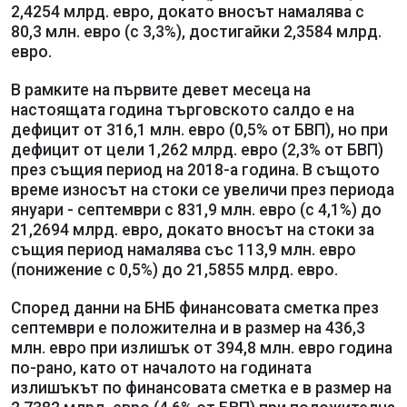
2,4254 млрд. евро, докато вносът намалява с
80,3 млн. евро (с 3,3%), достигайки 2,3584 млрд.
евро.
В рамките на първите девет месеца на
настоящата година търговското салдо е на
дефицит от 316,1 млн. евро (0,5% от БВП), но при
дефицит от цели 1,262 млрд. евро (2,3% от БВП)
през същия период на 2018-а година. В същото
време износът на стоки се увеличи през периода
януари - септември с 831,9 млн. евро (с 4,1%) до
21,2694 млрд. евро, докато вносът на стоки за
същия период намалява със 113,9 млн. евро
(понижение с 0,5%) до 21,5855 млрд. евро.
Според данни на БНБ финансовата сметка през
септември е положителна и в размер на 436,3
млн. евро при излишък от 394,8 млн. евро година
по-рано, като от началото на годината
излишъкът по финансовата сметка е в размер на