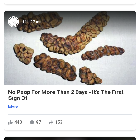
11 h 37 min
No Poop For More Than 2 Days - It's The First
Sign Of
More
440
87
153