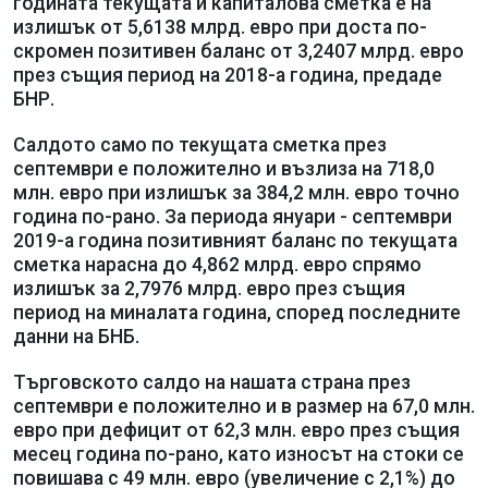
годината текущата и капиталова сметка е на
излишък от 5,6138 млрд. евро при доста по-
скромен позитивен баланс от 3,2407 млрд. евро
през същия период на 2018-а година, предаде
БНР.
Салдото само по текущата сметка през
септември е положително и възлиза на 718,0
млн. евро при излишък за 384,2 млн. евро точно
година по-рано. За периода януари - септември
2019-а година позитивният баланс по текущата
сметка нарасна до 4,862 млрд. евро спрямо
излишък за 2,7976 млрд. евро през същия
период на миналата година, според последните
данни на БНБ.
Търговското салдо на нашата страна през
септември е положително и в размер на 67,0 млн.
евро при дефицит от 62,3 млн. евро през същия
месец година по-рано, като износът на стоки се
повишава с 49 млн. евро (увеличение с 2,1%) до