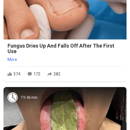
Fungus Dries Up And Falls Off After The First
Use
More
374
172
282
7 h 56 min