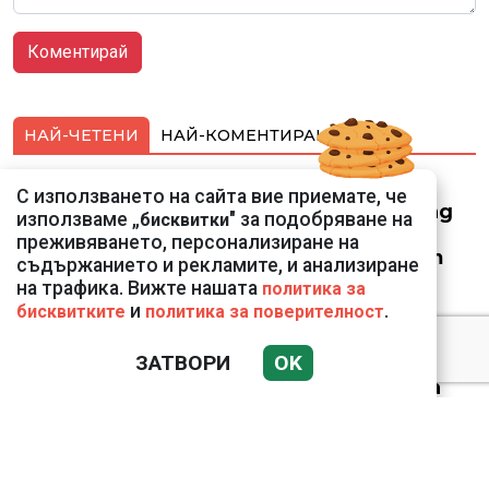
НАЙ-ЧЕТЕНИ
НАЙ-КОМЕНТИРАНИ
Смарт оферти с до
С използването на сайта вие приемате, че
90% отстъпка за над
използваме „
" за подобряване на
бисквитки
150 устройства от
преживяването, персонализиране на
Vivacom през август
съдържанието и рекламите, и анализиране
на трафика. Вижте нашата
политика за
и
.
бисквитките
политика за поверителност
ЗАТВОРИ
OK
Датската принцеса
Изабела влезе в
казармата