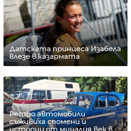
Датската принцеса Изабела
влезе в казармата
Ретро автомобили
съживиха спомени и
истории от миналия век в