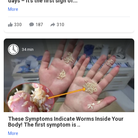
days – it's the first sign of...
More
330
187
310
34 min
These Symptoms Indicate Worms Inside Your
Body! The first symptom is ..
More