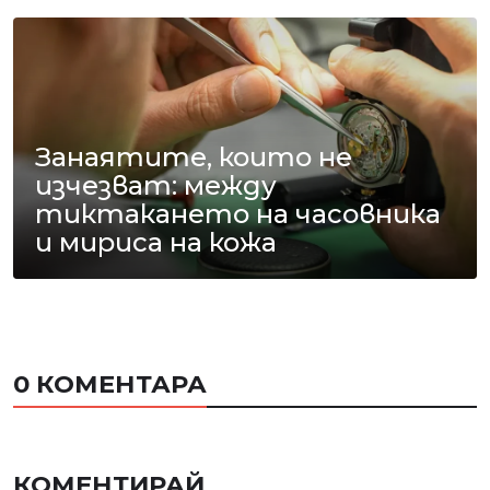
Занаятите, които не
изчезват: между
тиктакането на часовника
и мириса на кожа
0 КОМЕНТАРА
КОМЕНТИРАЙ