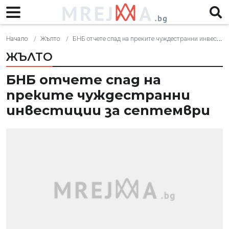
Начало
Жълто
БНБ отчете спад на преките чуждестранни инвестиции за септември
ЖЪЛТО
БНБ отчете спад на
преките чуждестранни
инвестиции за септември