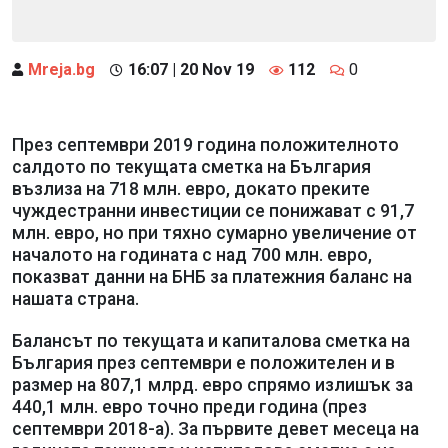
Mreja.bg
16:07 | 20 Nov 19
112
0
През септември 2019 година положителното
салдото по текущата сметка на България
възлиза на 718 млн. евро, докато преките
чуждестранни инвестиции се понижават с 91,7
млн. евро, но при тяхно сумарно увеличение от
началото на годината с над 700 млн. евро,
показват данни на БНБ за платежния баланс на
нашата страна.
Балансът по текущата и капиталова сметка на
България през септември е положителен и в
размер на 807,1 млрд. евро спрямо излишък за
440,1 млн. евро точно преди година (през
септември 2018-а). За първите девет месеца на