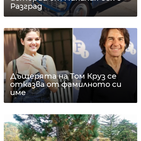
Разград
Дъщерята на Том Круз се
отказва от фамилното си
име