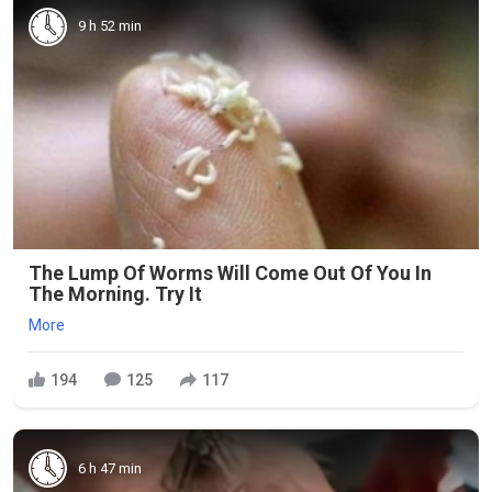
9 h 52 min
The Lump Of Worms Will Come Out Of You In
The Morning. Try It
More
194
125
117
6 h 47 min