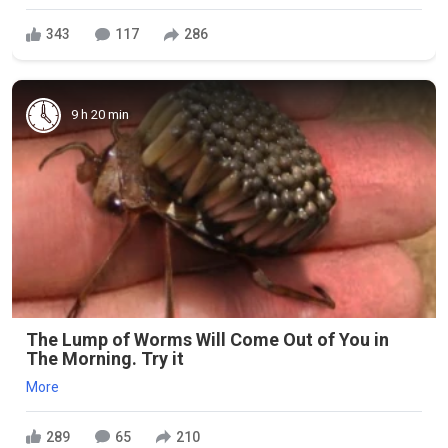
343
117
286
9 h 20 min
The Lump of Worms Will Come Out of You in
The Morning. Try it
More
289
65
210