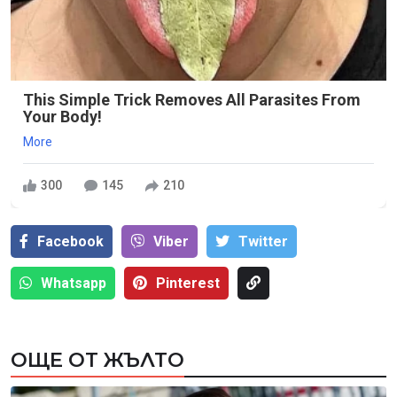
This Simple Trick Removes All Parasites From
Your Body!
More
300
145
210
Facebook
Viber
Тwitter
Whatsapp
Pinterest
ОЩЕ ОТ ЖЪЛТО