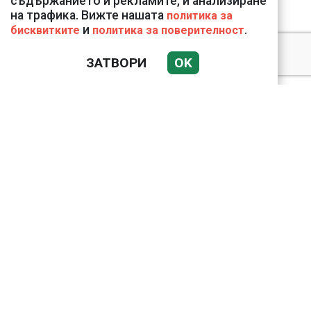
съдържанието и рекламите, и анализиране
Украйна
на трафика. Вижте нашата
политика за
и
.
бисквитките
политика за поверителност
ЗАТВОРИ
OK
Ето го съпруга на
неадекватната
външна министърка
Велислава Петрова
Докато министърът
говори за 31%,
собственото му
държавно дружество
е на 58% - крадецът
вика дръжте крадеца