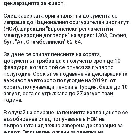
декларацията за живот.
След заверката оригиналът на документа се
изпраща до Националния осигурителен институт
(НОИ), дирекция "Европейски регламенти и
международни договори" на адрес: 1303, София,
бул. "Ал. Стамболийски" 62-64.
За да не се спират пенсиите на хората,
документът трябва да е получен в срок до 10
февруари, когато той се отнася за първото
полугодие. Срокът за подаване на декларациите
за живот за второто полугодие на 2019 г. от
хората, получаващи пенсии в Турция, беше до 10
август, сега се удължава до 27 август тази
година.
В случай на спиране на пенсията изплащането се
възобновява след получаване в НОИ на
въпросната надлежно заверена декларация за
живот. Официални органи за заверка на