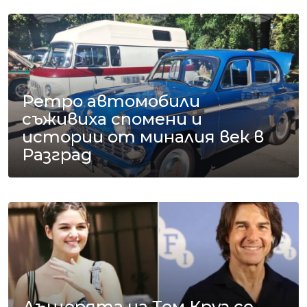
Ретро автомобили
съживиха спомени и
истории от миналия век в
Разград
Дъщерята на Том Круз се