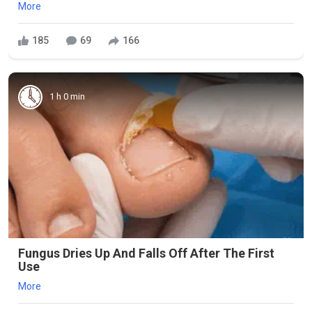
More
185
69
166
1 h 0 min
Fungus Dries Up And Falls Off After The First
Use
More