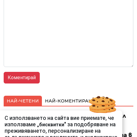
НАЙ-ЧЕТЕНИ
НАЙ-КОМЕНТИРАНИ
Ким Чен Ун е получил
С използването на сайта вие приемате, че
22 милиарда долара
използваме „
" за подобряване на
бисквитки
свръхпечалба от
преживяването, персонализиране на
началото на войната в