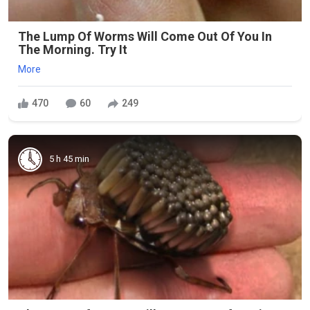
The Lump Of Worms Will Come Out Of You In
The Morning. Try It
More
470
60
249
5 h 45 min