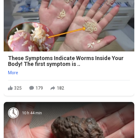
These Symptoms Indicate Worms Inside Your
Body! The first symptom is ..
More
325
179
182
10 h 44 min