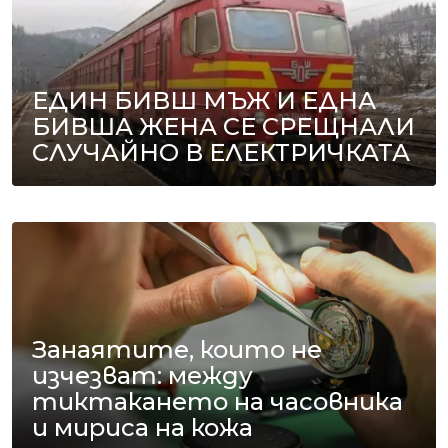
ЕДИН БИВШ МЪЖ И ЕДНА
БИВША ЖЕНА СЕ СРЕЩНАЛИ
СЛУЧАЙНО В ЕЛЕКТРИЧКАТА
Занаятите, които не
изчезват: между
тиктакането на часовника
и мириса на кожа