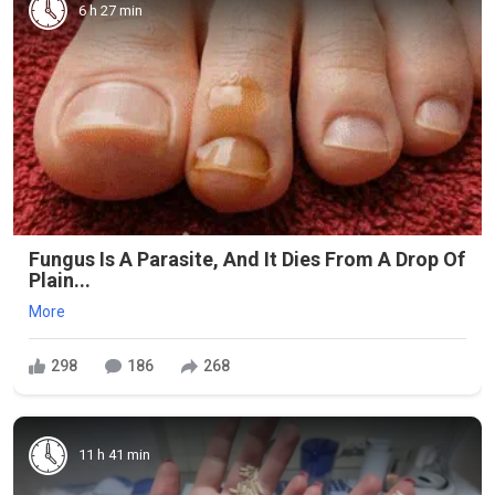
6 h 27 min
Fungus Is A Parasite, And It Dies From A Drop Of
Plain...
More
298
186
268
11 h 41 min