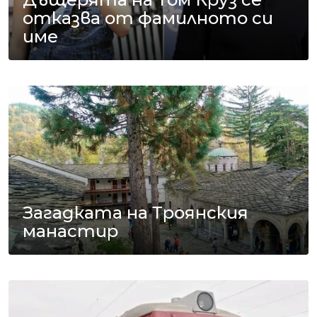
отказва от фамилното си
име
Загадката на Троянския
манастир