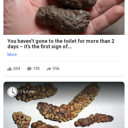
You haven’t gone to the toilet for more than 2
days – it's the first sign of...
More
204
193
356
7 h 0 min