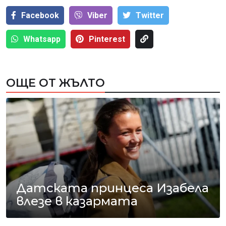
Facebook
Viber
Тwitter
Whatsapp
Pinterest
ОЩЕ ОТ ЖЪЛТО
Датската принцеса Изабела
влезе в казармата