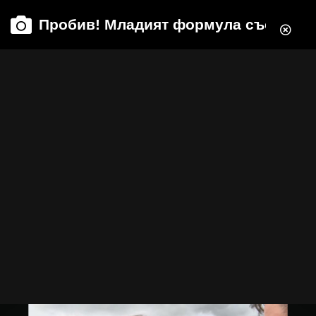
Пробив! Младият формула състезат